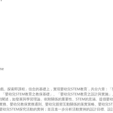
me
戲、探索即課程」信念的基礎上，實現嬰幼兒STEM教育，共分六章：「
、「嬰幼兒STEM教育之教保基礎」、「嬰幼兒STEM教育之設計與實施」
的闡述，如發展與學習理論、依附關係的重要性、STEM的意涵、提倡嬰幼兒
實務、嬰幼兒教保實務通則、嬰幼兒親密互動關係的落實策略、嬰幼兒ST
嬰幼兒STEM探究活動的實例；並且進一步分析活動實例的設計目標、設