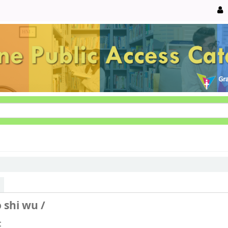
 shi wu /
.