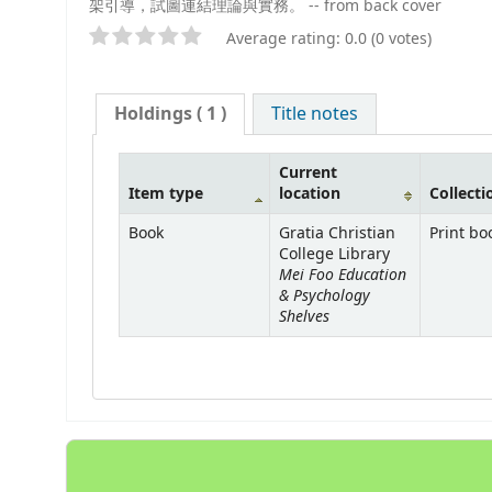
架引導，試圖連結理論與實務。 -- from back cover
Average rating: 0.0 (0 votes)
Holdings
( 1 )
Title notes
Current
Item type
location
Collecti
Book
Gratia Christian
Print bo
College Library
Mei Foo Education
& Psychology
Shelves