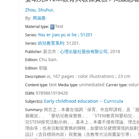
Zhou, Shuhui.
By:
周淑惠
Text
Material type:
You er jiao yu xi lie ; 51201
Series:
幼兒教育系列
: 51201.
Series:
新北市 :
心理出版社股份有限公司,
2018
Publisher:
Chu ban.
Edition:
初版
Edition:
vi, 167 pages : color illustrations ; 23 cm
Description:
text
unmediated
volu
Content type:
Media type:
Carrier type:
9789861918426
ISBN:
Early childhood education -- Curricula
Subject(s):
簡言之，本書在強調「保育、作息即課程」及「遊
Summary:
展概況」、「嬰幼兒教保實務」、「STEM教育與嬰幼兒」
兒STEM探究活動示例」。基本上，本書不僅有理論、理念
理由等；也有活動室實務的輝映，如嬰幼兒硬體環境的規劃
設計（含目標與內容）與實施（含教學方法與鷹架引導）、