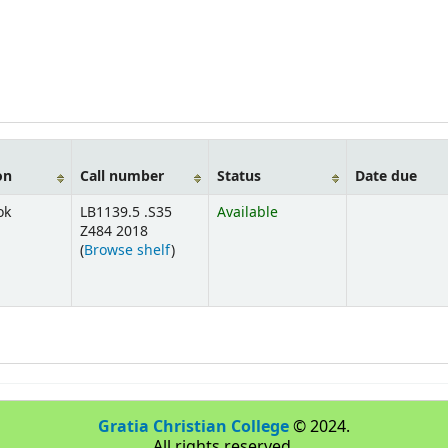
on
Call number
Status
Date due
ok
LB1139.5 .S35
Available
Z484 2018
(
Browse shelf
)
Gratia Christian College
© 2024.
All rights reserved.