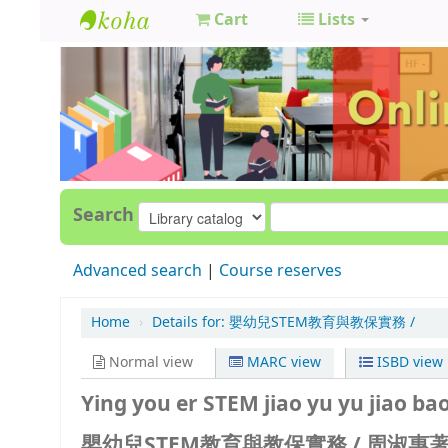
Cart
Lists
GCC
Library
Search
Advanced search
Course reserves
Home
›
Details for:
嬰幼兒STEM教育與教保實務 /
Normal view
MARC view
ISBD view
Ying you er STEM jiao yu yu jiao bao
嬰幼兒STEM教育與教保實務 /
周淑惠著