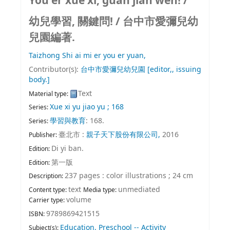
You er xue xi, guan jian wen! /
幼兒學習, 關鍵問! /
台中市愛彌兒幼
兒園編著.
Taizhong Shi ai mi er you er yuan,
Contributor(s):
台中市愛彌兒幼兒園
[editor,, issuing
body.]
Text
Material type:
Xue xi yu jiao yu ; 168
Series:
學習與教育
: 168.
Series:
臺北市 :
親子天下股份有限公司,
2016
Publisher:
Di yi ban.
Edition:
第一版
Edition:
237 pages : color illustrations ; 24 cm
Description:
text
unmediated
Content type:
Media type:
volume
Carrier type:
9789869421515
ISBN:
Education, Preschool -- Activity
Subject(s):