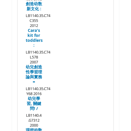
創造幼敎
新文化 :
LB1140.35.C74
C355
2012
Cara's
kit for
toddlers
:
LB1140.35.C74
L578
2007
幼兒創造
性學習理
論與實務
=
LB1140.35.C74
Y68 2016
幼兒學
習, 關鍵
問! /
LB1140.4
.G7312
2000
理想的敎