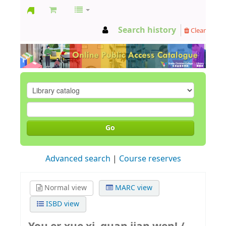
GCC
Search history
Clear
Library
Go
Advanced search
Course reserves
Normal view
MARC view
ISBD view