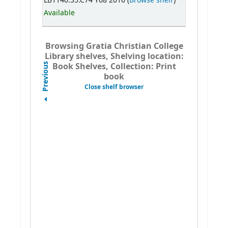
LB1140.35.C74 Y68 2016 (
Browse shelf
)
Available
Browsing Gratia Christian College
Library shelves, Shelving location:
Book Shelves, Collection: Print
Previous
book
Close shelf browser