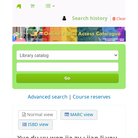
GCC
Search history
Clear
Library
Go
Advanced search
Course reserves
Normal view
MARC view
ISBD view