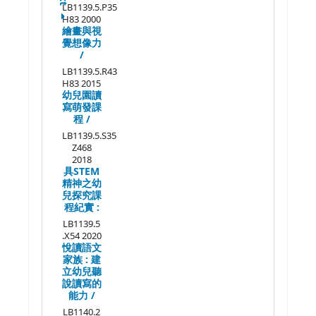
LB1139.5.P35
H83 2000
繪畫與視
覺想像力
/
LB1139.5.R43
H83 2015
幼兒園讀
寫萌發課
程 /
LB1139.5.S35
Z468
2018
具STEM
精神之幼
兒探究課
程紀實 :
LB1139.5
.X54 2020
悅讀語文
家族 :
建
立幼兒聽
說讀寫的
能力 /
LB1140.2