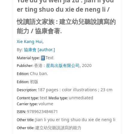
Yue du yu wen jia zu : jian li you
er ting shuo du xie de neng li /
悅讀語文家族 : 建立幼兒聽說讀寫的
能力 /
協康會著.
Xie Kang Hui,
By:
協康會
[author.]
Text
Material type:
香港 :
星島出版有限公司,
2020
Publisher:
Chu ban.
Edition:
初版
Edition:
187 pages : color illustrations ; 23 cm
Description:
text
unmediated
Content type:
Media type:
volume
Carrier type:
9789623484671
ISBN:
Jian li you er ting shuo du xie de neng li
Other title:
建立幼兒聽說讀寫的能力
Other title: