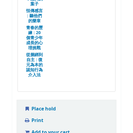
葉子
恒傳感言
:
聽他們
的樂章
青春的歷
練 :
20
個青少年
成長的心
理挑戰
從捆綁到
自主 :
復
元為本的
認知行為
介入法
Place hold
Print
Add to your cart