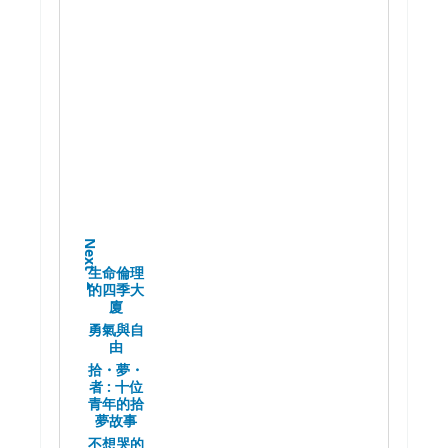
Next
生命倫理
的四季大
廈
勇氣與自
由
拾・夢・
者 :
十位
青年的拾
夢故事
不想哭的