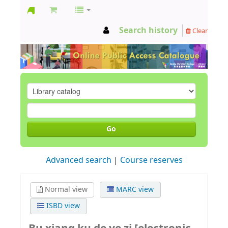
GCC
Search history
Clear
Library
Go
Advanced search
Course reserves
Normal view
MARC view
ISBD view