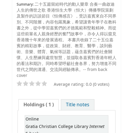
二十五篇留給時代的動人樂章 合奏一曲啟迪
Summary:
人生的傳世之歌 香港恒生大學（恒大）傳播學院策劃
及製作的訪談節目《恒傳感言》，受訪嘉賓來自不同界
別、不同階層，內容包羅萬象，希望讓青年學子在教科
書之外，從中學習嘉賓們的才德風範和堅毅精神。而從
這些前輩名人親身經歷的奮鬥故事中，亦令人得以窺見
香港幾十年來的發展過程。 本書共收錄了二十五位嘉
賓的精彩故事，從政策、財經、教育、醫學，談到藝
術、音樂、體育、氣候等話題，蘊含嘉賓們的社會關
懷、人生歷練與處世智慧，並擷取各嘉賓對香港年輕人
的看法和期許。同時希望呼籲社會各界，努力增進不同
世代之間的溝通、交流與經驗傳承。-- from back
cover
Average rating: 0.0 (0 votes)
Holdings
( 1 )
Title notes
Online
Internet
Gratia Christian College Library