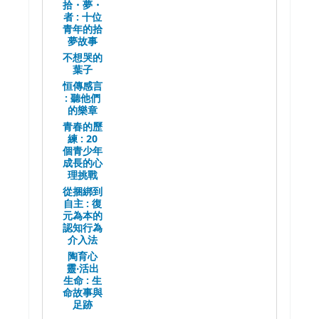
拾・夢・
者 :
十位
青年的拾
夢故事
不想哭的
葉子
恒傳感言
:
聽他們
的樂章
青春的歷
練 :
20
個青少年
成長的心
理挑戰
從捆綁到
自主 :
復
元為本的
認知行為
介入法
陶育心
靈‧活出
生命 :
生
命故事與
足跡