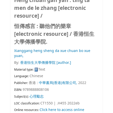
Heng chuan gan yan : ting ta
men de le zhang [electronic
resource] /
恒傳感言 : 聽他們的樂章
[electronic resource] /
香港恒生
大學傳播學院.
Xianggang heng sheng da xue chuan bo xue
yuan,
By:
香港恒生大學傳播學院
[author.]
Text
Material type:
Chinese
Language:
香港 :
中華書局(香港)有限公司,
2022
Publisher:
9789888808106
ISBN:
心理勵志
Subject(s):
CT1550 | .H455 2022eb
LOC classification:
Click here to access online
Online resources: