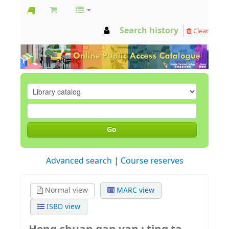
GCC
Search history
Clear
Library
Go
Advanced search
Course reserves
Normal view
MARC view
ISBD view