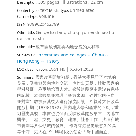
399 pages : illustrations ; 22 cm
Description:
text
unmediated
Content type:
Media type:
volume
Carrier type:
9789620452789
ISBN:
Gai ge kai fang chu qi yu nei di jiao liu
Other title:
de ren he shi
改革開放初期與內地交流的人和事
Other title:
Universities and colleges -- China --
Subject(s):
Hong Kong -- History
LG51.H6 | X5364 2023
LOC classification:
國家改革開放初期，香港大學見證了內地的
Summary:
發展，受益於與內地的交流，也作出貢獻，推動國家的
學科發展，為兩地培育人才。鑑於這段歷史還沒有完整
的記載，本書收集並梳理了多方來源、碎片化的信息，
並對當年教授及其後人進行深度訪談，回顧港大在改革
開放初期（1978-1992）與內地大學和產業的互動，重
組歷史真貌。本書也從側面反映改革開放早年，內地在
醫學、工程、文史、教育、建築、社會工作、法律和城
市規劃等八個領域的發展。 作為香港歷史最悠久的高
等學府，港大在1911年創校的使命「為中國而立」，