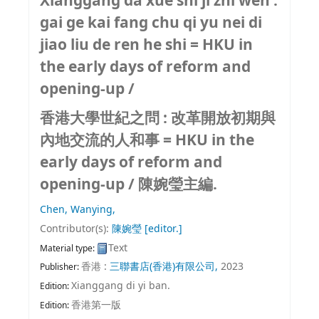
Xianggang da xue shi ji zhi wen :
gai ge kai fang chu qi yu nei di
jiao liu de ren he shi = HKU in
the early days of reform and
opening-up /
香港大學世紀之問 : 改革開放初期與
內地交流的人和事 = HKU in the
early days of reform and
opening-up /
陳婉瑩主編.
Chen, Wanying,
Contributor(s):
陳婉瑩
[editor.]
Text
Material type:
香港 :
三聯書店(香港)有限公司,
2023
Publisher:
Xianggang di yi ban.
Edition:
香港第一版
Edition: