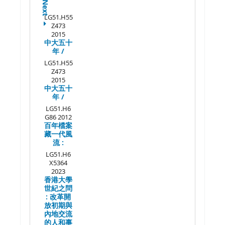
Next
LG51.H55
Z473
2015
中大五十
年 /
LG51.H55
Z473
2015
中大五十
年 /
LG51.H6
G86 2012
百年檔案
藏一代風
流 :
LG51.H6
X5364
2023
香港大學
世紀之問
:
改革開
放初期與
內地交流
的人和事