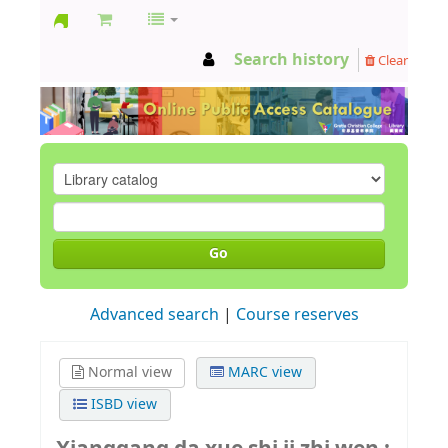
GCC
Search history
Clear
Library
Go
Advanced search
Course reserves
Normal view
MARC view
ISBD view