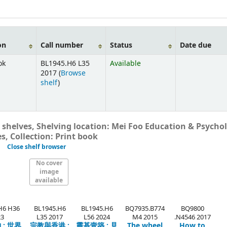
on
Call number
Status
Date due
ok
BL1945.H6 L35
Available
2017 (
Browse
shelf
)
 shelves, Shelving location: Mei Foo Education & Psycho
s, Collection: Print book
Close shelf browser
No cover
image
available
H6 H36
BL1945.H6
BL1945.H6
BQ7935.B774
BQ9800
23
L35 2017
L56 2024
M4 2015
.N4546 2017
:
世界
宗教與香港 :
靈基壹築 :
見
The wheel
How to