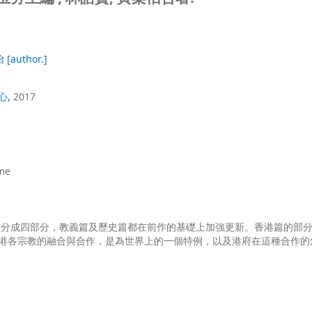
怡
[author.]
心,
2017
me
書分成四部分，教義篇及歷史篇都在前作的基礎上加強更新。香港篇的部
港各宗教的融合與合作，是為世界上的一個特例，以及港府在這種合作的