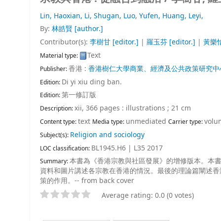
Lin, Haoxian,
Li, Shugan,
Luo, Yufen,
Huang, Leyi,
By:
林皓賢
[author.]
Contributor(s):
李樹甘
[editor.]
|
羅玉芬
[editor.]
|
黃樂
Text
Material type:
香港 :
香港樹仁大學商業、經濟及公共政策研究中
Publisher:
Di yi xiu ding ban.
Edition:
第一修訂版
Edition:
xii, 366 pages : illustrations ; 21 cm
Description:
text
unmediated
volu
Content type:
Media type:
Carrier type:
Religion and sociology
Subject(s):
BL1945.H6 | L35 2017
LOC classification:
本書為《香港宗教與社區發展》的增修版本。本
Summary:
資料和圖片講述各宗教在香港的情況。最後的理論篇闡述香
策的作用。-- from back cover
Average rating: 0.0 (0 votes)