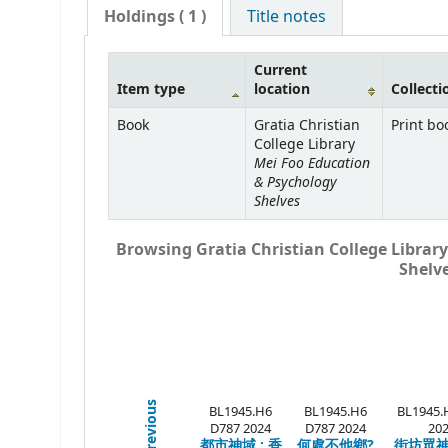
Holdings
( 1 )
Title notes
Current
Item type
location
Collecti
Book
Gratia Christian
Print bo
College Library
Mei Foo Education
& Psychology
Shelves
Browsing Gratia Christian College Library
Shelve
Previous
BL1945.H6
BL1945.H6
BL1945.
D787 2024
D787 2024
20
都市神域 :
香
何處不他鄉?
街坊眾神 