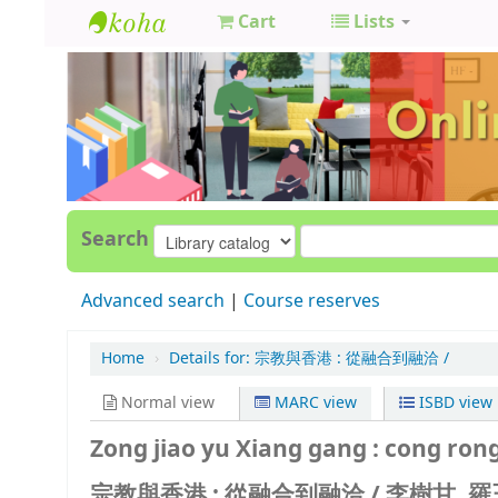
Cart
Lists
GCC
Library
Search
Advanced search
Course reserves
Home
›
Details for:
宗教與香港 :
從融合到融洽 /
Normal view
MARC view
ISBD view
Zong jiao yu Xiang gang : cong rong
宗教與香港 : 從融合到融洽 /
李樹甘, 羅